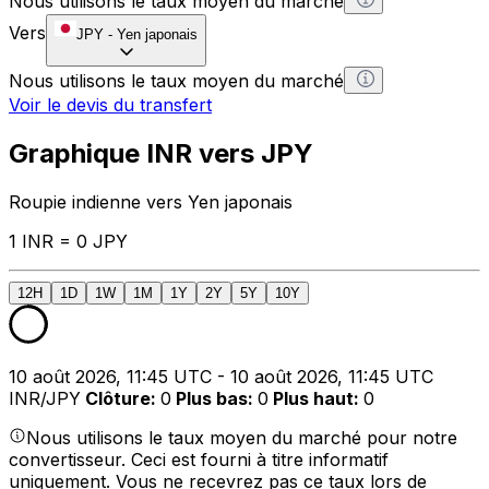
Nous utilisons le taux moyen du marché
Vers
JPY
-
Yen japonais
Nous utilisons le taux moyen du marché
Voir le devis du transfert
Graphique INR vers JPY
Roupie indienne vers Yen japonais
1 INR = 0 JPY
12H
1D
1W
1M
1Y
2Y
5Y
10Y
10 août 2026, 11:45 UTC - 10 août 2026, 11:45 UTC
INR/JPY
Clôture
:
0
Plus bas
:
0
Plus haut
:
0
Nous utilisons le taux moyen du marché pour notre
convertisseur. Ceci est fourni à titre informatif
uniquement. Vous ne recevrez pas ce taux lors de