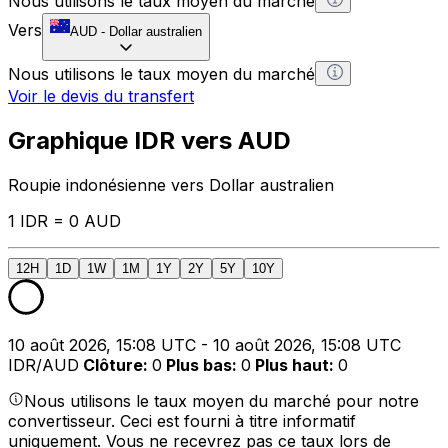
Nous utilisons le taux moyen du marché
Vers
AUD
-
Dollar australien
Nous utilisons le taux moyen du marché
Voir le devis du transfert
Graphique IDR vers AUD
Roupie indonésienne vers Dollar australien
1 IDR = 0 AUD
12H
1D
1W
1M
1Y
2Y
5Y
10Y
10 août 2026, 15:08 UTC - 10 août 2026, 15:08 UTC
IDR/AUD
Clôture
:
0
Plus bas
:
0
Plus haut
:
0
Nous utilisons le taux moyen du marché pour notre
convertisseur. Ceci est fourni à titre informatif
uniquement. Vous ne recevrez pas ce taux lors de