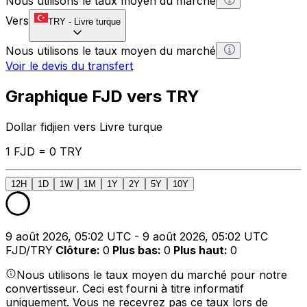
Nous utilisons le taux moyen du marché
Vers
TRY
-
Livre turque
Nous utilisons le taux moyen du marché
Voir le devis du transfert
Graphique FJD vers TRY
Dollar fidjien vers Livre turque
1 FJD = 0 TRY
12H
1D
1W
1M
1Y
2Y
5Y
10Y
9 août 2026, 05:02 UTC - 9 août 2026, 05:02 UTC
FJD/TRY
Clôture
:
0
Plus bas
:
0
Plus haut
:
0
Nous utilisons le taux moyen du marché pour notre
convertisseur. Ceci est fourni à titre informatif
uniquement. Vous ne recevrez pas ce taux lors de