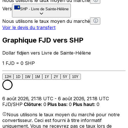
Nous utilisons le taux moyen du marché
Vers
SHP
-
Livre de Sainte-Hélène
Nous utilisons le taux moyen du marché
Voir le devis du transfert
Graphique FJD vers SHP
Dollar fidjien vers Livre de Sainte-Hélène
1 FJD = 0 SHP
12H
1D
1W
1M
1Y
2Y
5Y
10Y
6 août 2026, 21:18 UTC - 6 août 2026, 21:18 UTC
FJD/SHP
Clôture
:
0
Plus bas
:
0
Plus haut
:
0
Nous utilisons le taux moyen du marché pour notre
convertisseur. Ceci est fourni à titre informatif
uniquement. Vous ne recevrez pas ce taux lors de