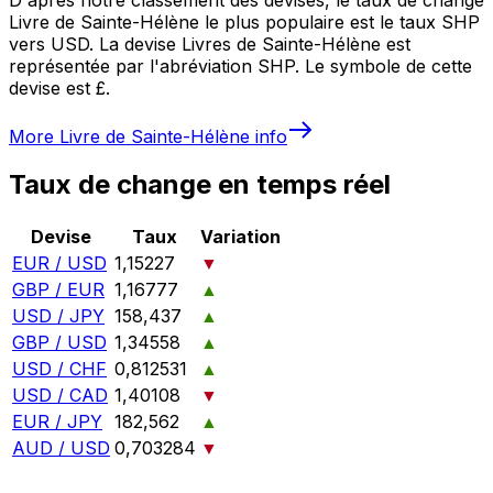
Livre de Sainte-Hélène le plus populaire est le taux SHP
vers USD. La devise Livres de Sainte-Hélène est
représentée par l'abréviation SHP. Le symbole de cette
devise est £.
More
Livre de Sainte-Hélène
info
Taux de change en temps réel
Devise
Taux
Variation
EUR / USD
1,15227
▼
GBP / EUR
1,16777
▲
USD / JPY
158,437
▲
GBP / USD
1,34558
▲
USD / CHF
0,812531
▲
USD / CAD
1,40108
▼
EUR / JPY
182,562
▲
AUD / USD
0,703284
▼