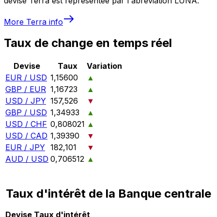
devise Terra est représentée par l'abréviation LUNA.
More
Terra
info
Taux de change en temps réel
Devise
Taux
Variation
EUR / USD
1,15600
▲
GBP / EUR
1,16723
▲
USD / JPY
157,526
▼
GBP / USD
1,34933
▲
USD / CHF
0,808021
▲
USD / CAD
1,39390
▼
EUR / JPY
182,101
▼
AUD / USD
0,706512
▲
Taux d'intérêt de la Banque centrale
Devise
Taux d'intérêt