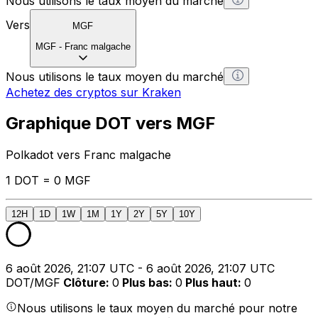
Nous utilisons le taux moyen du marché
Vers
MGF
MGF
-
Franc malgache
Nous utilisons le taux moyen du marché
Achetez des cryptos sur Kraken
Graphique DOT vers MGF
Polkadot vers Franc malgache
1 DOT = 0 MGF
12H
1D
1W
1M
1Y
2Y
5Y
10Y
6 août 2026, 21:07 UTC - 6 août 2026, 21:07 UTC
DOT/MGF
Clôture
:
0
Plus bas
:
0
Plus haut
:
0
Nous utilisons le taux moyen du marché pour notre