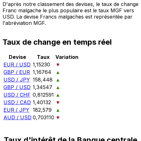
D'après notre classement des devises, le taux de change
Franc malgache le plus populaire est le taux MGF vers
USD. La devise Francs malgaches est représentée par
l'abréviation MGF.
Taux de change en temps réel
Devise
Taux
Variation
EUR / USD
1,15230
▼
GBP / EUR
1,16764
▲
USD / JPY
158,448
▲
GBP / USD
1,34547
▲
USD / CHF
0,812591
▲
USD / CAD
1,40132
▼
EUR / JPY
182,579
▲
AUD / USD
0,703110
▼
Taux d'intérêt de la Banque centrale