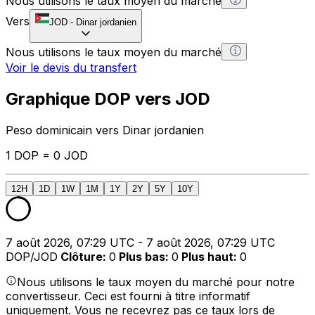
Nous utilisons le taux moyen du marché
Vers
JOD
-
Dinar jordanien
Nous utilisons le taux moyen du marché
Voir le devis du transfert
Graphique DOP vers JOD
Peso dominicain vers Dinar jordanien
1 DOP = 0 JOD
12H
1D
1W
1M
1Y
2Y
5Y
10Y
7 août 2026, 07:29 UTC - 7 août 2026, 07:29 UTC
DOP/JOD
Clôture
:
0
Plus bas
:
0
Plus haut
:
0
Nous utilisons le taux moyen du marché pour notre
convertisseur. Ceci est fourni à titre informatif
uniquement. Vous ne recevrez pas ce taux lors de