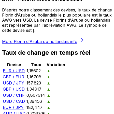
D'après notre classement des devises, le taux de change
Florin d'Aruba ou hollandais le plus populaire est le taux
AWG vers USD. La devise Florins d'Aruba ou hollandais
est représentée par l'abréviation AWG. Le symbole de
cette devise est ƒ.
More
Florin d'Aruba ou hollandais
info
Taux de change en temps réel
Devise
Taux
Variation
EUR / USD
1,15602
▲
GBP / EUR
1,16708
▲
USD / JPY
157,823
▲
GBP / USD
1,34917
▲
USD / CHF
0,807914
▲
USD / CAD
1,39456
▲
EUR / JPY
182,447
▲
AUD / USD
0,706706
▲