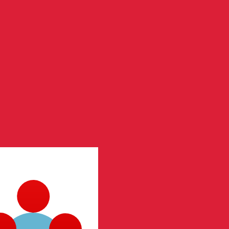
us ne recevrez pas ce taux lors de l'envoi d'argent.
D. La devise Colons costaricains est représentée par