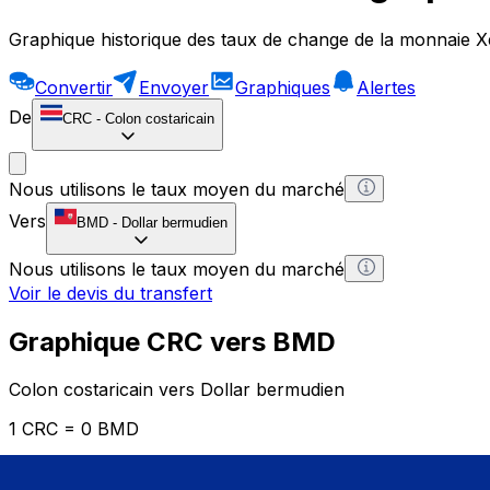
Graphique historique des taux de change de la monnaie X
Convertir
Envoyer
Graphiques
Alertes
De
CRC
-
Colon costaricain
Nous utilisons le taux moyen du marché
Vers
BMD
-
Dollar bermudien
Nous utilisons le taux moyen du marché
Voir le devis du transfert
Graphique CRC vers BMD
Colon costaricain vers Dollar bermudien
1 CRC = 0 BMD
12H
1D
1W
1M
1Y
2Y
5Y
10Y