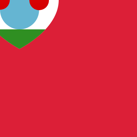
SD. La devise Dollars bermudiens est représentée par
ntérêt de la Banque centrale