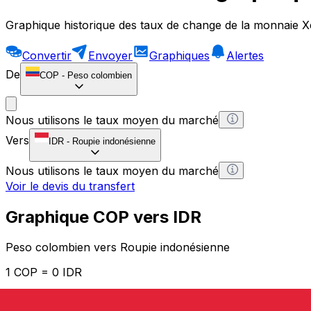
Graphique historique des taux de change de la monnaie X
Convertir
Envoyer
Graphiques
Alertes
De
COP
-
Peso colombien
Nous utilisons le taux moyen du marché
Vers
IDR
-
Roupie indonésienne
Nous utilisons le taux moyen du marché
Voir le devis du transfert
Graphique COP vers IDR
Peso colombien vers Roupie indonésienne
1 COP = 0 IDR
12H
1D
1W
1M
1Y
2Y
5Y
10Y