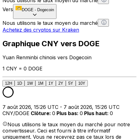
Nous utilisons le taux moyen du marché
Vers
DOGE
-
Dogecoin
Nous utilisons le taux moyen du marché
Achetez des cryptos sur Kraken
Graphique CNY vers DOGE
Yuan Renminbi chinois vers Dogecoin
1 CNY = 0 DOGE
12H
1D
1W
1M
1Y
2Y
5Y
10Y
7 août 2026, 15:26 UTC - 7 août 2026, 15:26 UTC
CNY/DOGE
Clôture
:
0
Plus bas
:
0
Plus haut
:
0
Nous utilisons le taux moyen du marché pour notre
convertisseur. Ceci est fourni à titre informatif
uniquement. Vous ne recevrez pas ce taux lors de