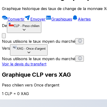
Graphique historique des taux de change de la monnaie X
Convertir
Envoyer
Graphiques
Alertes
De
CLP
-
Peso chilien
Nous utilisons le taux moyen du marché
Vers
XAG
-
Once d’argent
Nous utilisons le taux moyen du marché
Voir le devis du transfert
Graphique CLP vers XAG
Peso chilien vers Once d’argent
1 CLP = 0 XAG
12H
1D
1W
1M
1Y
2Y
5Y
10Y