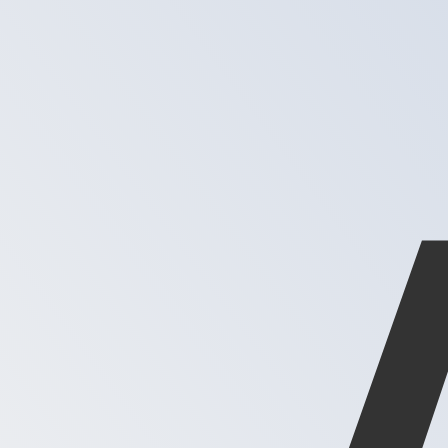
7 août 2026, 22:59 UTC - 7 août 2026, 22:59 UTC
CLP/XAG
Clôture
:
0
Plus bas
:
0
Plus haut
:
0
Nous utilisons le taux moyen du marché pour notre conve
Connectez-vous pour voir les taux d'envoi
Paires populaires Dollar américain (U
Informations sur les devises
CLP
-
Peso chilien
D'après notre classement des devises, le taux de change P
CLP. Le symbole de cette devise est $.
More
Peso chilien
info