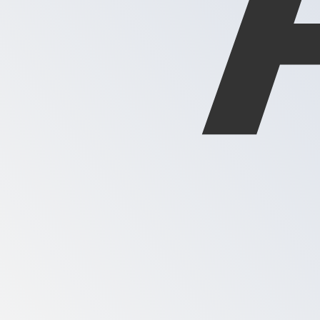
XAG
-
Once d’argent
D'après notre classement des devises, le taux de change 
XAG.
More
Once d’argent
info
Taux de change en temps réel
Devise
Taux
Variation
EUR / USD
1,15593
▲
GBP / EUR
1,16704
▲
USD / JPY
157,806
▲
GBP / USD
1,34902
▲
USD / CHF
0,807894
▲
USD / CAD
1,39424
▼
EUR / JPY
182,412
▲
AUD / USD
0,706692
▲
API XE Currency Data