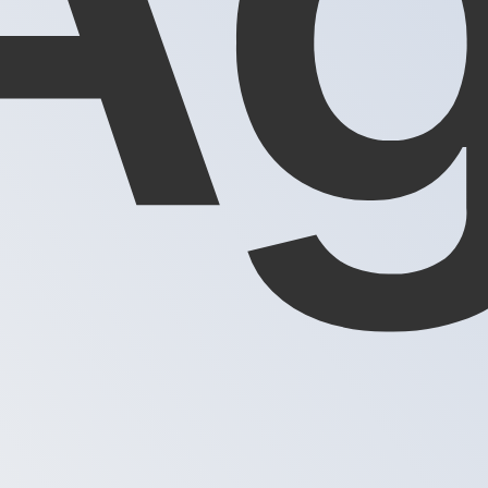
Once d’argent le plus populaire est le taux XAG vers USD. L
Taux d'i
Devise
Taux d'intérêt
JPY
0,75 %
CHF
0,00 %
EUR
4,25 %
USD
3,75 %
CAD
2,25 %
AUD
3,60 %
NZD
2,25 %
GBP
3,75 %