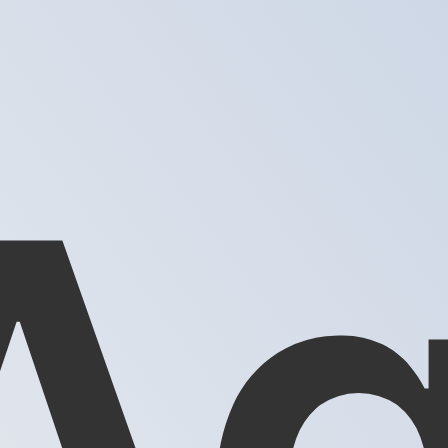
rtisseur. Ceci est fourni à titre informatif uniquement. Vo
SD)
eso chilien le plus populaire est le taux CLP vers USD. La 