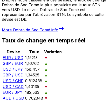
Dobra de Sao Tomé le plus populaire est le taux STN
vers USD. La devise Dobras de Sao Tomé est
représentée par l'abréviation STN. Le symbole de cette
devise est Db.
More
Dobra de Sao Tomé
info
Taux de change en temps réel
Devise
Taux
Variation
EUR / USD
1,15213
▼
GBP / EUR
1,16762
▲
USD / JPY
158,457
▲
GBP / USD
1,34525
▲
USD / CHF
0,812438
▲
USD / CAD
1,40135
▼
EUR / JPY
182,563
▲
AUD / USD
0,702848
▼