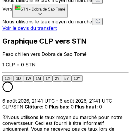
Nous utilisons le taux moyen du marché
Vers
STN
-
Dobra de Sao Tomé
Nous utilisons le taux moyen du marché
Voir le devis du transfert
Graphique CLP vers STN
Peso chilien vers Dobra de Sao Tomé
1 CLP = 0 STN
12H
1D
1W
1M
1Y
2Y
5Y
10Y
6 août 2026, 21:41 UTC - 6 août 2026, 21:41 UTC
CLP/STN
Clôture
:
0
Plus bas
:
0
Plus haut
:
0
Nous utilisons le taux moyen du marché pour notre
convertisseur. Ceci est fourni à titre informatif
uniquement. Vous ne recevrez pas ce taux lors de