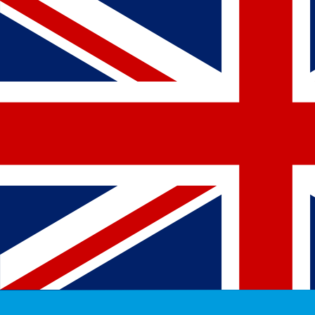
7 août 2026, 23:40 UTC - 7 août 2026, 23:40 UTC
CAD/TVD
Clôture
:
0
Plus bas
:
0
Plus haut
:
0
Nous utilisons le taux moyen du marché pour notre conve
Connectez-vous pour voir les taux d'envoi
Paires populaires Dollar américain (U
Informations sur les devises
CAD
-
Dollar canadien
D'après notre classement des devises, le taux de change 
l'abréviation CAD. Le symbole de cette devise est $.
More
Dollar canadien
info