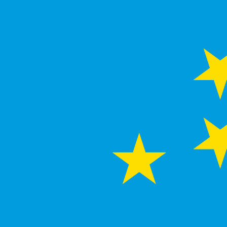
Dollar des Tuvalu le plus populaire est le taux TVD vers U
Taux d'i
Devise
Taux d'intérêt
JPY
0,75 %
CHF
0,00 %
EUR
4,25 %
USD
3,75 %
CAD
2,25 %
AUD
3,60 %
NZD
2,25 %
GBP
3,75 %