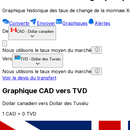
Graphique historique des taux de change de la monnaie X
Convertir
Envoyer
Graphiques
Alertes
De
CAD
-
Dollar canadien
Nous utilisons le taux moyen du marché
Vers
TVD
-
Dollar des Tuvalu
Nous utilisons le taux moyen du marché
Voir le devis du transfert
Graphique CAD vers TVD
Dollar canadien vers Dollar des Tuvalu
1 CAD = 0 TVD
12H
1D
1W
1M
1Y
2Y
5Y
10Y