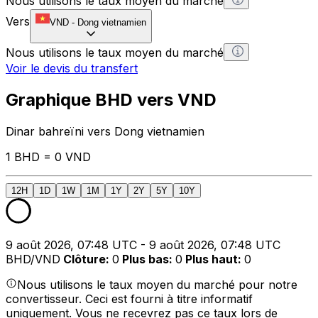
Nous utilisons le taux moyen du marché
Vers
VND
-
Dong vietnamien
Nous utilisons le taux moyen du marché
Voir le devis du transfert
Graphique BHD vers VND
Dinar bahreïni vers Dong vietnamien
1 BHD = 0 VND
12H
1D
1W
1M
1Y
2Y
5Y
10Y
9 août 2026, 07:48 UTC - 9 août 2026, 07:48 UTC
BHD/VND
Clôture
:
0
Plus bas
:
0
Plus haut
:
0
Nous utilisons le taux moyen du marché pour notre
convertisseur. Ceci est fourni à titre informatif
uniquement. Vous ne recevrez pas ce taux lors de