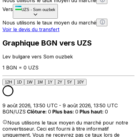
Nous utilisons le taux moyen du marché
Vers
UZS
-
Som ouzbek
Nous utilisons le taux moyen du marché
Voir le devis du transfert
Graphique BGN vers UZS
Lev bulgare vers Som ouzbek
1 BGN = 0 UZS
12H
1D
1W
1M
1Y
2Y
5Y
10Y
9 août 2026, 13:50 UTC - 9 août 2026, 13:50 UTC
BGN/UZS
Clôture
:
0
Plus bas
:
0
Plus haut
:
0
Nous utilisons le taux moyen du marché pour notre
convertisseur. Ceci est fourni à titre informatif
uniquement. Vous ne recevrez pas ce taux lors de