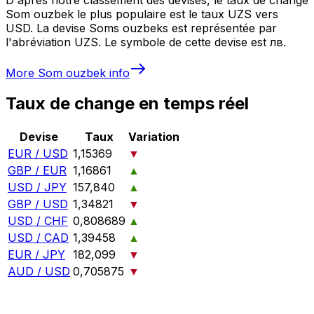
Som ouzbek le plus populaire est le taux UZS vers
USD. La devise Soms ouzbeks est représentée par
l'abréviation UZS. Le symbole de cette devise est лв.
More
Som ouzbek
info
Taux de change en temps réel
Devise
Taux
Variation
EUR / USD
1,15369
▼
GBP / EUR
1,16861
▲
USD / JPY
157,840
▲
GBP / USD
1,34821
▼
USD / CHF
0,808689
▲
USD / CAD
1,39458
▲
EUR / JPY
182,099
▼
AUD / USD
0,705875
▼