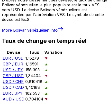
Bolivar vénézuélien le plus populaire est le taux VES
vers USD. La devise Bolivars vénézuéliens est
représentée par l'abréviation VES. Le symbole de cette
devise est Bs.S.
More
Bolivar vénézuélien
info
Taux de change en temps réel
Devise
Taux
Variation
EUR / USD
1,15279
▼
GBP / EUR
1,16591
▲
USD / JPY
158,393
▲
GBP / USD
1,34404
▼
USD / CHF
0,810418
▲
USD / CAD
1,40188
▲
EUR / JPY
182,593
▲
AUD / USD
0,704104
▼