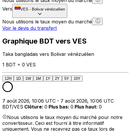
Nous utilisons le taux moyen du marché
Vers
VES
-
Bolivar vénézuélien
Nous utilisons le taux moyen du marché
Voir le devis du transfert
Graphique BDT vers VES
Taka bangladais vers Bolivar vénézuélien
1 BDT = 0 VES
12H
1D
1W
1M
1Y
2Y
5Y
10Y
7 août 2026, 10:06 UTC - 7 août 2026, 10:06 UTC
BDT/VES
Clôture
:
0
Plus bas
:
0
Plus haut
:
0
Nous utilisons le taux moyen du marché pour notre
convertisseur. Ceci est fourni à titre informatif
uniquement. Vous ne recevrez pas ce taux lors de