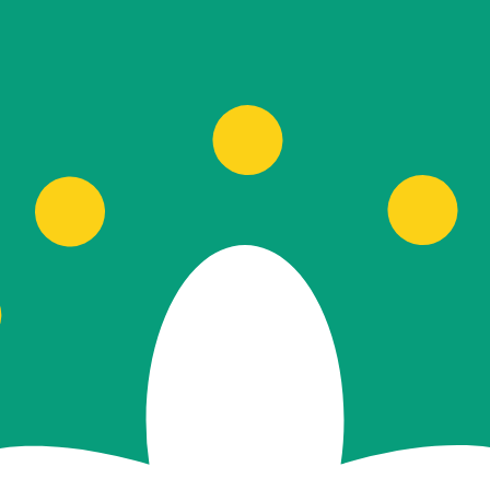
rtisseur. Ceci est fourni à titre informatif uniquement. Vo
SD)
Mark convertible de Bosnie le plus populaire est le taux 
evise est KM.