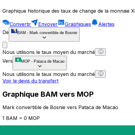
Graphique historique des taux de change de la monnaie X
Convertir
Envoyer
Graphiques
Alertes
De
BAM
-
Mark convertible de Bosnie
Nous utilisons le taux moyen du marché
Vers
MOP
-
Pataca de Macao
Nous utilisons le taux moyen du marché
Voir le devis du transfert
Graphique BAM vers MOP
Mark convertible de Bosnie vers Pataca de Macao
1 BAM = 0 MOP
12H
1D
1W
1M
1Y
2Y
5Y
10Y