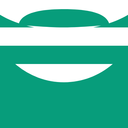
 Pataca de Macao le plus populaire est le taux MOP vers U
Taux d'i
Devise
Taux d'intérêt
JPY
0,75 %
CHF
0,00 %
EUR
4,25 %
USD
3,75 %
CAD
2,25 %
AUD
3,60 %
NZD
2,25 %
GBP
3,75 %