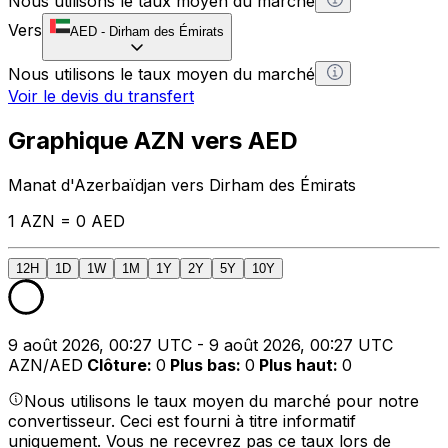
Nous utilisons le taux moyen du marché
Vers
AED
-
Dirham des Émirats
Nous utilisons le taux moyen du marché
Voir le devis du transfert
Graphique AZN vers AED
Manat d'Azerbaïdjan vers Dirham des Émirats
1 AZN = 0 AED
12H
1D
1W
1M
1Y
2Y
5Y
10Y
9 août 2026, 00:27 UTC - 9 août 2026, 00:27 UTC
AZN/AED
Clôture
:
0
Plus bas
:
0
Plus haut
:
0
Nous utilisons le taux moyen du marché pour notre
convertisseur. Ceci est fourni à titre informatif
uniquement. Vous ne recevrez pas ce taux lors de