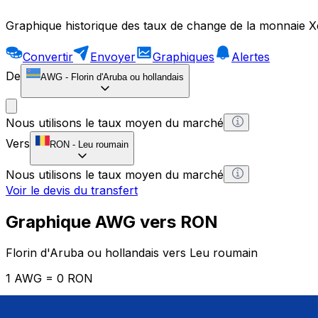
Graphique historique des taux de change de la monnaie X
Convertir
Envoyer
Graphiques
Alertes
De
AWG
-
Florin d'Aruba ou hollandais
Nous utilisons le taux moyen du marché
Vers
RON
-
Leu roumain
Nous utilisons le taux moyen du marché
Voir le devis du transfert
Graphique AWG vers RON
Florin d'Aruba ou hollandais vers Leu roumain
1 AWG = 0 RON
12H
1D
1W
1M
1Y
2Y
5Y
10Y