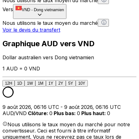
Nous utilisons le taux moyen du marché
Vers
VND
-
Dong vietnamien
Nous utilisons le taux moyen du marché
Voir le devis du transfert
Graphique AUD vers VND
Dollar australien vers Dong vietnamien
1 AUD = 0 VND
12H
1D
1W
1M
1Y
2Y
5Y
10Y
9 août 2026, 06:16 UTC - 9 août 2026, 06:16 UTC
AUD/VND
Clôture
:
0
Plus bas
:
0
Plus haut
:
0
Nous utilisons le taux moyen du marché pour notre
convertisseur. Ceci est fourni à titre informatif
uniquement. Vous ne recevrez pas ce taux lors de