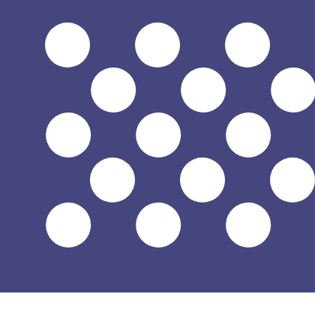
7 août 2026, 19:28 UTC - 7 août 2026, 19:28 UTC
AMD/USD
Clôture
:
0
Plus bas
:
0
Plus haut
:
0
Nous utilisons le taux moyen du marché pour notre conve
Connectez-vous pour voir les taux d'envoi
Paires populaires Dollar américain (U
Informations sur les devises
AMD
-
Dram arménien
D'après notre classement des devises, le taux de change
l'abréviation AMD. Le symbole de cette devise est ֏.
More
Dram arménien
info