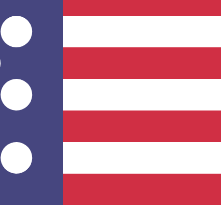
rtisseur. Ceci est fourni à titre informatif uniquement. Vo
SD)
 Dram arménien le plus populaire est le taux AMD vers US