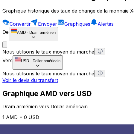
Graphique historique des taux de change de la monnaie X
Convertir
Envoyer
Graphiques
Alertes
De
AMD
-
Dram arménien
Nous utilisons le taux moyen du marché
Vers
USD
-
Dollar américain
Nous utilisons le taux moyen du marché
Voir le devis du transfert
Graphique AMD vers USD
Dram arménien vers Dollar américain
1 AMD = 0 USD
12H
1D
1W
1M
1Y
2Y
5Y
10Y