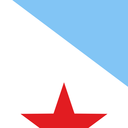
9 août 2026, 12:56 UTC - 9 août 2026, 12:56 UTC
AED/DJF
Clôture
:
0
Plus bas
:
0
Plus haut
:
0
Nous utilisons le taux moyen du marché pour notre conve
Connectez-vous pour voir les taux d'envoi
Paires populaires Dollar américain (U
Informations sur les devises
AED
-
Dirham des Émirats
D'après notre classement des devises, le taux de change 
More
Dirham des Émirats
info