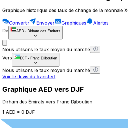
Graphique historique des taux de change de la monnaie X
Convertir
Envoyer
Graphiques
Alertes
De
AED
-
Dirham des Émirats
Nous utilisons le taux moyen du marché
Vers
DJF
-
Franc Djiboutien
Nous utilisons le taux moyen du marché
Voir le devis du transfert
Graphique AED vers DJF
Dirham des Émirats vers Franc Djiboutien
1 AED = 0 DJF
12H
1D
1W
1M
1Y
2Y
5Y
10Y