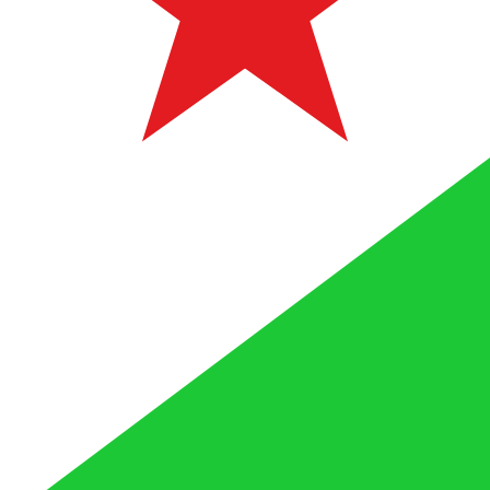
DJF
-
Franc Djiboutien
D'après notre classement des devises, le taux de change F
l'abréviation DJF. Le symbole de cette devise est Fdj.
More
Franc Djiboutien
info
Taux de change en temps réel
Devise
Taux
Variation
EUR / USD
1,15398
▼
GBP / EUR
1,16824
▲
USD / JPY
157,824
▲
GBP / USD
1,34813
▼
USD / CHF
0,808635
▲
USD / CAD
1,39463
▲
EUR / JPY
182,125
▼
AUD / USD
0,706709
▲
API XE Currency Data