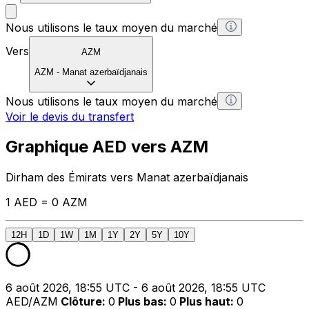
Nous utilisons le taux moyen du marché
Vers
AZM
AZM
-
Manat azerbaïdjanais
Nous utilisons le taux moyen du marché
Voir le devis du transfert
Graphique AED vers AZM
Dirham des Émirats vers Manat azerbaïdjanais
1 AED = 0 AZM
12H
1D
1W
1M
1Y
2Y
5Y
10Y
6 août 2026, 18:55 UTC - 6 août 2026, 18:55 UTC
AED/AZM
Clôture
:
0
Plus bas
:
0
Plus haut
:
0