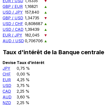
EUR / USD
1,15335
▼
GBP / EUR
1,16821
▲
USD / JPY
157,840
▲
GBP / USD
1,34735
▼
USD / CHF
0,808687
▲
USD / CAD
1,39439
▲
EUR / JPY
182,045
▼
AUD / USD
0,706706
▲
Taux d'intérêt de la Banque centrale
Devise
Taux d'intérêt
JPY
0,75 %
CHF
0,00 %
EUR
4,25 %
USD
3,75 %
CAD
2,25 %
AUD
3,60 %
NZD
2,25 %