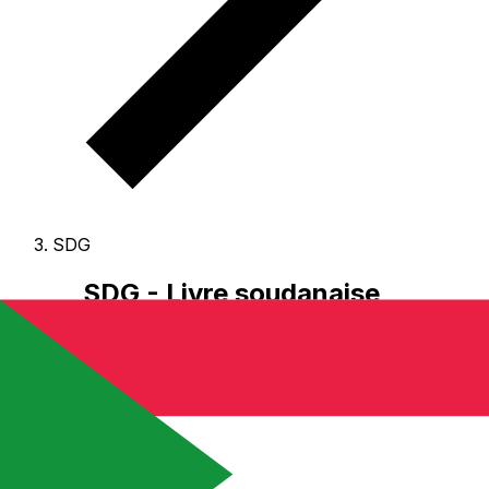
SDG
SDG - Livre soudanaise
Le Livre soudanaise est la monnaie du Soudan.
Nos
classements de devises montrent que le taux de change
Livre soudanaise le plus populaire est le taux SDG à
USD.
Le code de devise pour Livres est SDG
, et le
symbole monétaire est ج.س..
Ci-dessous, vous
trouverez les tarifs Livre soudanaise et un convertisseur
de devises.