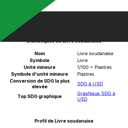
Sélectionnez une devise
SDG
-
Livre soudanaise
Continuer
Statistiques de Livre soudanaise
Nom
Livre soudanaise
Symbole
Livre
Unité mineure
1/100 = Piastres
Symbole d'unité mineure
Piastres
Conversion de SDG la plus
SDG à USD
élevée
Graphique SDG à
Top SDG graphique
USD
Profil de Livre soudanaise