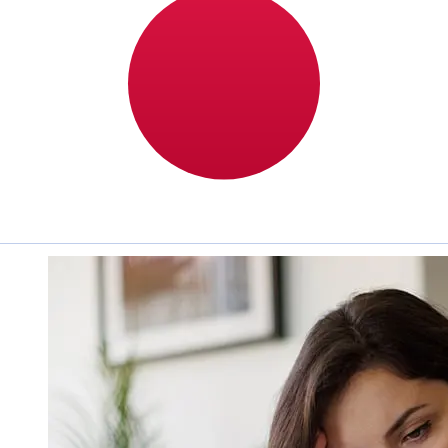
Sparkasse EUR JPY ?
Les délais de livraison pour les transferts internationaux
avec Berliner Sparkasse de Pays membres de l'Euro à
Japon varient selon le mode de paiement et le moment
de la transaction. En général, les virements bancaires
internationaux prennent de 1 à 5 jours ouvrables. Des
facteurs tels que les jours fériés bancaires et les
contrôles de sécurité peuvent également influencer la
livraison. Vérifiez les délais de Berliner Sparkasse -
Landesbank Berlinpour éviter les retards.