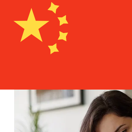
À quelle vitesse un transfert Banco
Internacional Ecuador USD CNY ?
Les délais de livraison pour les transferts internationaux
avec Banco Internacional Ecuador de États-Unis à Chine
varient selon le mode de paiement et le moment de la
transaction. En général, les virements bancaires
internationaux prennent de 1 à 5 jours ouvrables. Des
facteurs tels que les jours fériés bancaires et les
contrôles de sécurité peuvent également influencer la
livraison. Vérifiez les délais de Banco Internacional
Ecuadorpour éviter les retards.