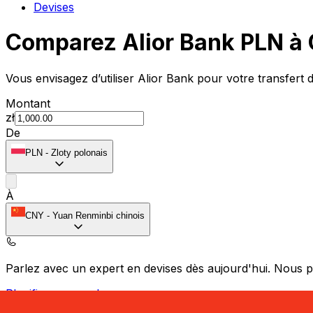
Devises
Comparez Alior Bank PLN à
Vous envisagez d’utiliser Alior Bank pour votre transfer
Montant
zł
De
PLN
-
Zloty polonais
À
CNY
-
Yuan Renminbi chinois
Parlez avec un expert en devises dès aujourd'hui.
Nous p
Planifier un appel