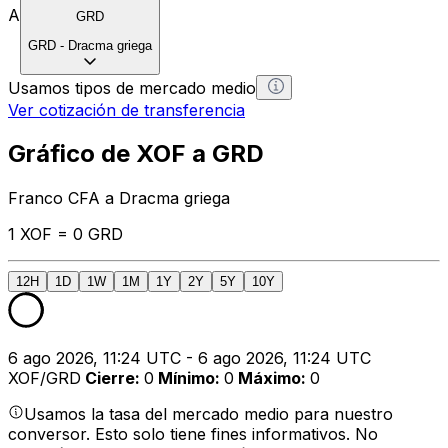
A
GRD
GRD
-
Dracma griega
Usamos tipos de mercado medio
Ver cotización de transferencia
Gráfico de XOF a GRD
Franco CFA a Dracma griega
1 XOF = 0 GRD
12H
1D
1W
1M
1Y
2Y
5Y
10Y
6 ago 2026, 11:24 UTC - 6 ago 2026, 11:24 UTC
XOF/GRD
Cierre
:
0
Mínimo
:
0
Máximo
:
0
Usamos la tasa del mercado medio para nuestro
conversor. Esto solo tiene fines informativos. No