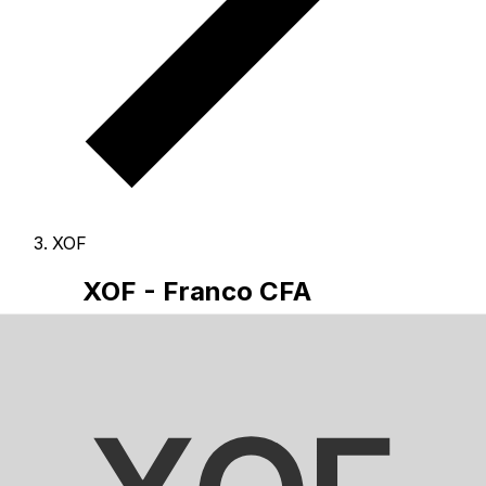
XOF
XOF - Franco CFA
El Franco CFA es la divisa de Comunidad Financiera
Africana (BCEAO).
Nuestras clasificaciones muestran
que el tipo más popular de Franco CFA es XOF a USD.
El código de divisa para Francos es XOF
, y el símbolo es
CFA.
Abajo encontrarás tipos de Franco CFA y un
conversor.