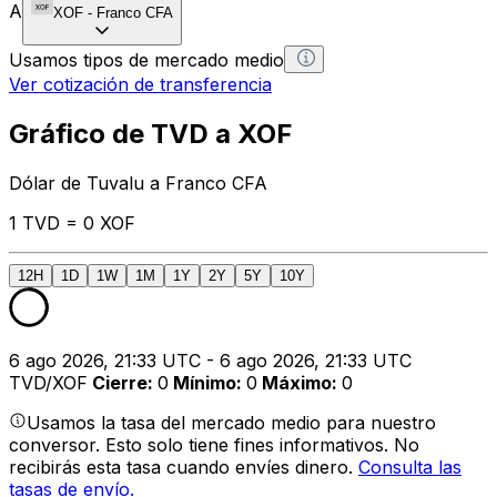
A
XOF
-
Franco CFA
Usamos tipos de mercado medio
Ver cotización de transferencia
Gráfico de TVD a XOF
Dólar de Tuvalu a Franco CFA
1 TVD = 0 XOF
12H
1D
1W
1M
1Y
2Y
5Y
10Y
6 ago 2026, 21:33 UTC - 6 ago 2026, 21:33 UTC
TVD/XOF
Cierre
:
0
Mínimo
:
0
Máximo
:
0
Usamos la tasa del mercado medio para nuestro
conversor. Esto solo tiene fines informativos. No
recibirás esta tasa cuando envíes dinero.
Consulta las
tasas de envío.