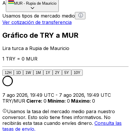
A
MUR
-
Rupia de Mauricio
Usamos tipos de mercado medio
Ver cotización de transferencia
Gráfico de TRY a MUR
Lira turca a Rupia de Mauricio
1 TRY = 0 MUR
12H
1D
1W
1M
1Y
2Y
5Y
10Y
7 ago 2026, 19:49 UTC - 7 ago 2026, 19:49 UTC
TRY/MUR
Cierre
:
0
Mínimo
:
0
Máximo
:
0
Usamos la tasa del mercado medio para nuestro
conversor. Esto solo tiene fines informativos. No
recibirás esta tasa cuando envíes dinero.
Consulta las
tasas de envío.