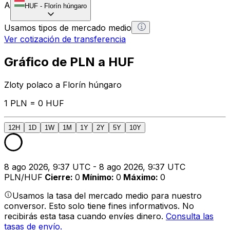
A
HUF
-
Florín húngaro
Usamos tipos de mercado medio
Ver cotización de transferencia
Gráfico de PLN a HUF
Zloty polaco a Florín húngaro
1 PLN = 0 HUF
12H
1D
1W
1M
1Y
2Y
5Y
10Y
8 ago 2026, 9:37 UTC - 8 ago 2026, 9:37 UTC
PLN/HUF
Cierre
:
0
Mínimo
:
0
Máximo
:
0
Usamos la tasa del mercado medio para nuestro
conversor. Esto solo tiene fines informativos. No
recibirás esta tasa cuando envíes dinero.
Consulta las
tasas de envío.