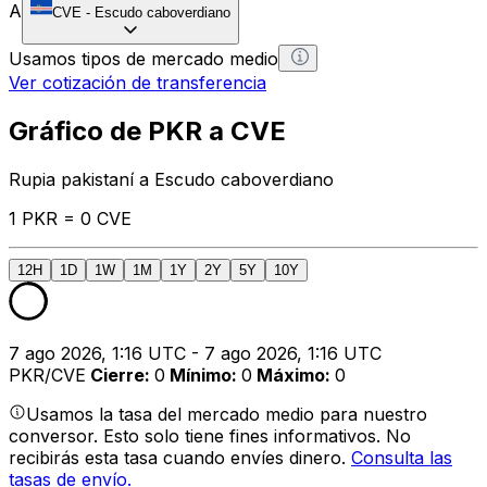
A
CVE
-
Escudo caboverdiano
Usamos tipos de mercado medio
Ver cotización de transferencia
Gráfico de PKR a CVE
Rupia pakistaní a Escudo caboverdiano
1 PKR = 0 CVE
12H
1D
1W
1M
1Y
2Y
5Y
10Y
7 ago 2026, 1:16 UTC - 7 ago 2026, 1:16 UTC
PKR/CVE
Cierre
:
0
Mínimo
:
0
Máximo
:
0
Usamos la tasa del mercado medio para nuestro
conversor. Esto solo tiene fines informativos. No
recibirás esta tasa cuando envíes dinero.
Consulta las
tasas de envío.