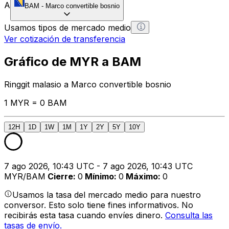
A
BAM
-
Marco convertible bosnio
Usamos tipos de mercado medio
Ver cotización de transferencia
Gráfico de MYR a BAM
Ringgit malasio a Marco convertible bosnio
1 MYR = 0 BAM
12H
1D
1W
1M
1Y
2Y
5Y
10Y
7 ago 2026, 10:43 UTC - 7 ago 2026, 10:43 UTC
MYR/BAM
Cierre
:
0
Mínimo
:
0
Máximo
:
0
Usamos la tasa del mercado medio para nuestro
conversor. Esto solo tiene fines informativos. No
recibirás esta tasa cuando envíes dinero.
Consulta las
tasas de envío.