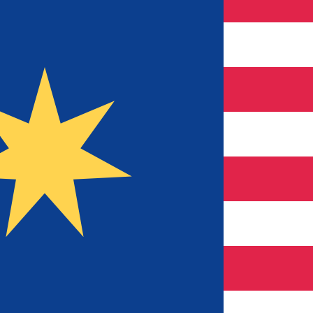
r. Esto solo tiene fines informativos. No recibirás esta t
estadounidense (USD)
a de cambio de Dinar kuwaití más popular es de KWD a USD. 