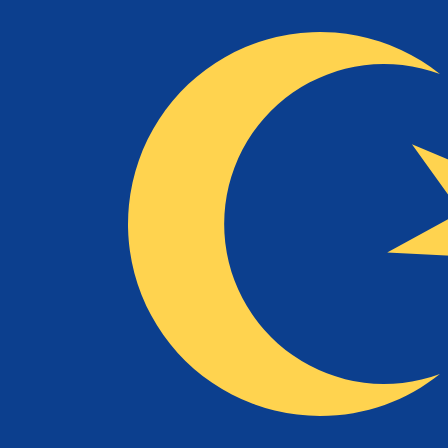
7 ago 2026, 20:34 UTC - 7 ago 2026, 20:34 UTC
KWD/MYR
Cierre
:
0
Mínimo
:
0
Máximo
:
0
Usamos la tasa del mercado medio para nuestro converso
Pares de divisas populares de Dólar 
Información de divisas
KWD
-
Dinar kuwaití
Nuestras clasificaciones de divisas muestran que la tarif
símbolo de esta divisa es KD.
More
Dinar kuwaití
info
MYR
-
Ringgit malasio