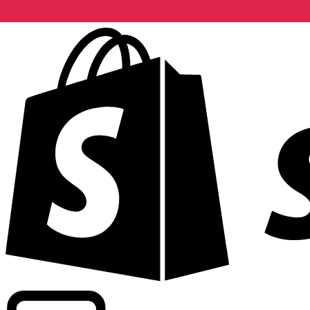
Apoyamos tarifas a nivel comercial en más de 300 compa