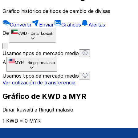
Gráfico histórico de tipos de cambio de divisas
Convertir
Enviar
Gráficos
Alertas
De
KWD
-
Dinar kuwaití
Usamos tipos de mercado medio
A
MYR
-
Ringgit malasio
Usamos tipos de mercado medio
Ver cotización de transferencia
Gráfico de KWD a MYR
Dinar kuwaití a Ringgit malasio
1 KWD = 0 MYR
12H
1D
1W
1M
1Y
2Y
5Y
10Y