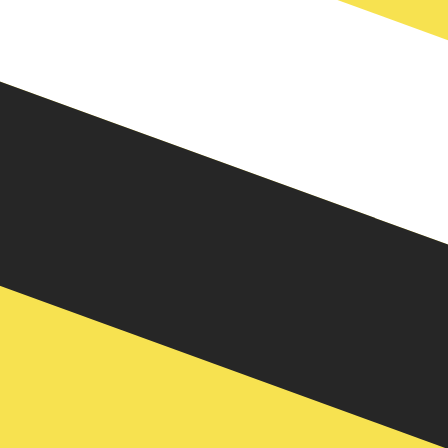
. El código de la divisa Dólares de Brunéi es BND. El
e cambio del Banco Central