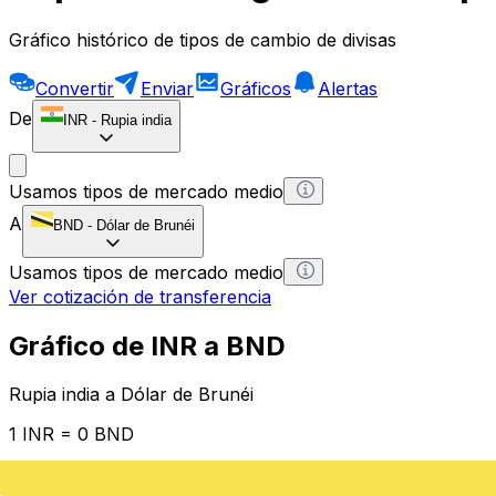
Gráfico histórico de tipos de cambio de divisas
Convertir
Enviar
Gráficos
Alertas
De
INR
-
Rupia india
Usamos tipos de mercado medio
A
BND
-
Dólar de Brunéi
Usamos tipos de mercado medio
Ver cotización de transferencia
Gráfico de INR a BND
Rupia india a Dólar de Brunéi
1 INR = 0 BND
12H
1D
1W
1M
1Y
2Y
5Y
10Y