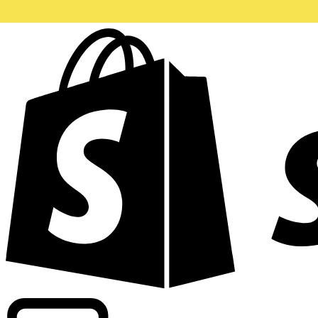
Apoyamos tarifas a nivel comercial en más de 300 compa