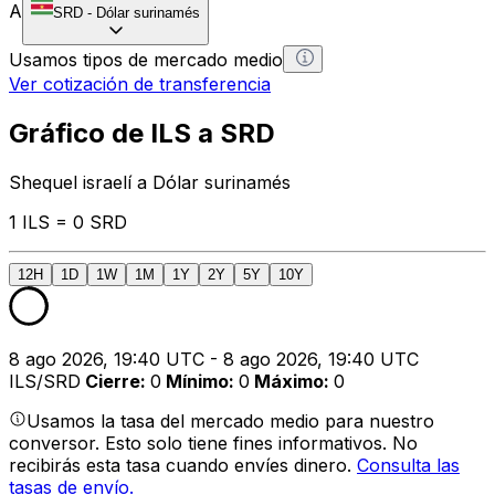
A
SRD
-
Dólar surinamés
Usamos tipos de mercado medio
Ver cotización de transferencia
Gráfico de ILS a SRD
Shequel israelí a Dólar surinamés
1 ILS = 0 SRD
12H
1D
1W
1M
1Y
2Y
5Y
10Y
8 ago 2026, 19:40 UTC - 8 ago 2026, 19:40 UTC
ILS/SRD
Cierre
:
0
Mínimo
:
0
Máximo
:
0
Usamos la tasa del mercado medio para nuestro
conversor. Esto solo tiene fines informativos. No
recibirás esta tasa cuando envíes dinero.
Consulta las
tasas de envío.