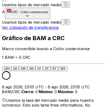
Usamos tipos de mercado medio
A
CRC
-
Colón costarricense
Usamos tipos de mercado medio
Ver cotización de transferencia
Gráfico de BAM a CRC
Marco convertible bosnio a Colón costarricense
1 BAM = 0 CRC
12H
1D
1W
1M
1Y
2Y
5Y
10Y
6 ago 2026, 23:55 UTC - 6 ago 2026, 23:55 UTC
BAM/CRC
Cierre
:
0
Mínimo
:
0
Máximo
:
0
Usamos la tasa del mercado medio para nuestro
conversor. Esto solo tiene fines informativos. No