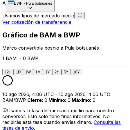
A
BWP
-
Pula botsuanés
Usamos tipos de mercado medio
Ver cotización de transferencia
Gráfico de BAM a BWP
Marco convertible bosnio a Pula botsuanés
1 BAM = 0 BWP
12H
1D
1W
1M
1Y
2Y
5Y
10Y
10 ago 2026, 4:06 UTC - 10 ago 2026, 4:06 UTC
BAM/BWP
Cierre
:
0
Mínimo
:
0
Máximo
:
0
Usamos la tasa del mercado medio para nuestro
conversor. Esto solo tiene fines informativos. No
recibirás esta tasa cuando envíes dinero.
Consulta las
tasas de envío.