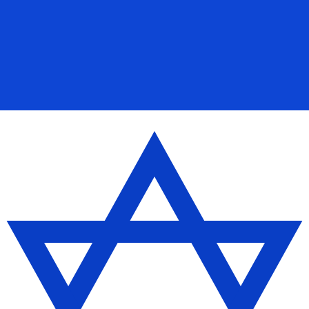
r. Esto solo tiene fines informativos. No recibirás esta t
estadounidense (USD)
fa de cambio de Dírham de los EAU más popular es de AED a