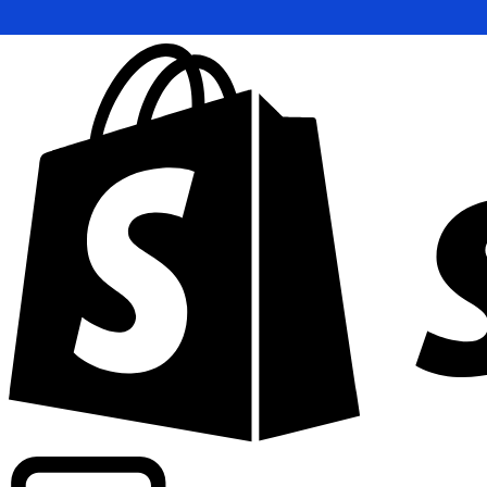
Apoyamos tarifas a nivel comercial en más de 300 compa