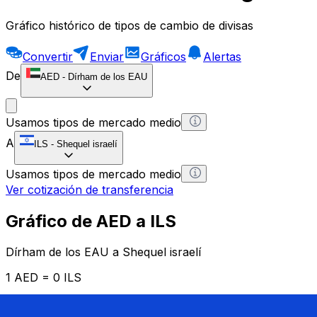
Gráfico histórico de tipos de cambio de divisas
Convertir
Enviar
Gráficos
Alertas
De
AED
-
Dírham de los EAU
Usamos tipos de mercado medio
A
ILS
-
Shequel israelí
Usamos tipos de mercado medio
Ver cotización de transferencia
Gráfico de AED a ILS
Dírham de los EAU a Shequel israelí
1 AED = 0 ILS
12H
1D
1W
1M
1Y
2Y
5Y
10Y