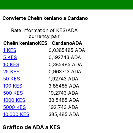
10.000
ADA
259.413
KES
Convierte Chelín keniano a Cardano
Rate information of KES/ADA
currency pair
Chelín keniano
KES
Cardano
ADA
1
KES
0,0385485
ADA
5
KES
0,192743
ADA
10
KES
0,385485
ADA
25
KES
0,963713
ADA
50
KES
1,92743
ADA
100
KES
3,85485
ADA
500
KES
19,2743
ADA
1000
KES
38,5485
ADA
5000
KES
192,743
ADA
10.000
KES
385,485
ADA
Gráfico de ADA a KES