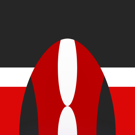
 tasas de los competidores.
stro convertidor. Esto es solo para fines informativos. No 