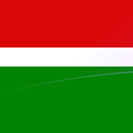
tipos de cambio de ADA a KES hoy
Convierte Cardano a Chelín keniano
Rate information of ADA/KES
currency pair
Cardano
ADA
Chelín keniano
KES
1
ADA
25,9413
KES
5
ADA
129,707
KES
10
ADA
259,413
KES
25
ADA
648,533
KES
50
ADA
1297,07
KES
100
ADA
2594,13
KES
500
ADA
12.970,7
KES
1000
ADA
25.941,3
KES
5000
ADA
129.707
KES