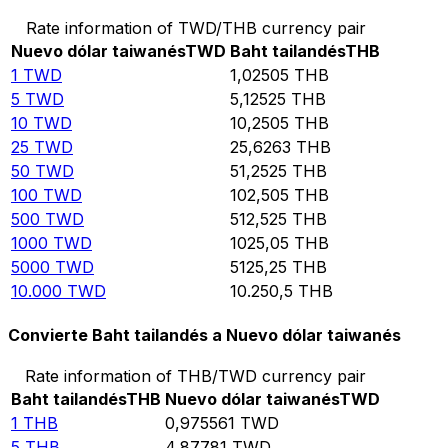
Rate information of TWD/THB currency pair
Nuevo dólar taiwanés
TWD
Baht tailandés
THB
1
TWD
1,02505
THB
5
TWD
5,12525
THB
10
TWD
10,2505
THB
25
TWD
25,6263
THB
50
TWD
51,2525
THB
100
TWD
102,505
THB
500
TWD
512,525
THB
1000
TWD
1025,05
THB
5000
TWD
5125,25
THB
10.000
TWD
10.250,5
THB
Convierte Baht tailandés a Nuevo dólar taiwanés
Rate information of THB/TWD currency pair
Baht tailandés
THB
Nuevo dólar taiwanés
TWD
1
THB
0,975561
TWD
5
THB
4,87781
TWD