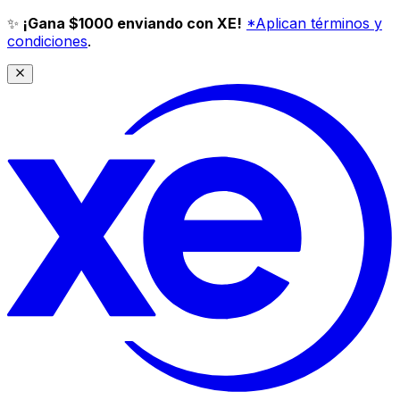
✨
¡Gana $1000 enviando con XE!
*Aplican términos y
condiciones
.