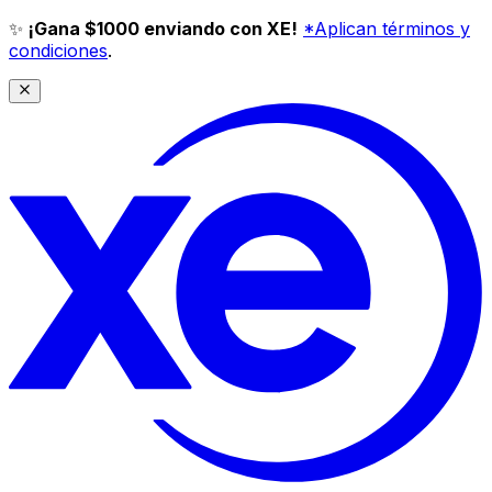
✨
¡Gana $1000 enviando con XE!
*Aplican términos y
condiciones
.