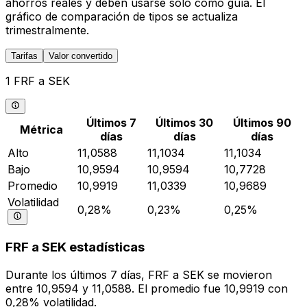
ahorros reales y deben usarse solo como guía. El
gráfico de comparación de tipos se actualiza
trimestralmente.
Tarifas
Valor convertido
1 FRF a SEK
Últimos 7
Últimos 30
Últimos 90
Métrica
días
días
días
Alto
11,0588
11,1034
11,1034
Bajo
10,9594
10,9594
10,7728
Promedio
10,9919
11,0339
10,9689
Volatilidad
0,28%
0,23%
0,25%
FRF a SEK estadísticas
Durante los últimos 7 días, FRF a SEK se movieron
entre 10,9594 y 11,0588. El promedio fue 10,9919 con
0,28% volatilidad.