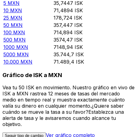
5
MXN
35,7447
ISK
10
MXN
71,4894
ISK
25
MXN
178,724
ISK
50
MXN
357,447
ISK
100
MXN
714,894
ISK
500
MXN
3574,47
ISK
1000
MXN
7148,94
ISK
5000
MXN
35.744,7
ISK
10.000
MXN
71.489,4
ISK
Gráfico de ISK a MXN
Vea tu 50 ISK en movimiento. Nuestro gráfico en vivo de
ISK a MXN rastrea 12 meses de tasas del mercado
medio en tiempo real y muestra exactamente cuánto
valía su dinero en cualquier momento.¿Quiere saber
cuándo se mueve la tasa a su favor?Establezca una
alerta de tasa y le avisaremos cuando alcance tu
objetivo.
Ver gráfico completo
Seguir tipo de cambio