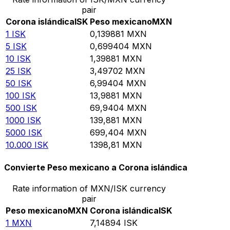
pair
Corona islándica
ISK
Peso mexicano
MXN
1
ISK
0,139881
MXN
5
ISK
0,699404
MXN
10
ISK
1,39881
MXN
25
ISK
3,49702
MXN
50
ISK
6,99404
MXN
100
ISK
13,9881
MXN
500
ISK
69,9404
MXN
1000
ISK
139,881
MXN
5000
ISK
699,404
MXN
10.000
ISK
1398,81
MXN
Convierte Peso mexicano a Corona islándica
Rate information of MXN/ISK currency
pair
Peso mexicano
MXN
Corona islándica
ISK
1
MXN
7,14894
ISK