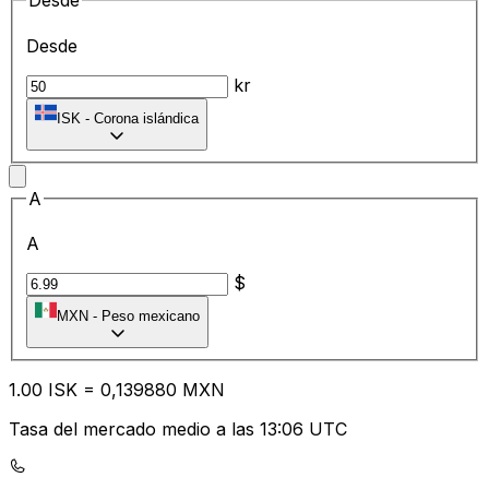
Desde
Desde
kr
ISK
-
Corona islándica
A
A
$
MXN
-
Peso mexicano
1.00
ISK
=
0,
139880
MXN
Tasa del mercado medio a las 13:06 UTC