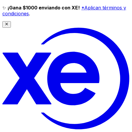
✨
¡Gana $1000 enviando con XE!
*Aplican términos y
condiciones
.