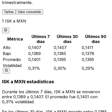
trimestralmente.
Tarifas
Valor convertido
1 ISK a MXN
Últimos 7
Últimos 30
Últimos 90
Métrica
días
días
días
Alto
0,1407
0,1407
0,1411
Bajo
0,1389
0,1385
0,1378
Promedio
0,1401
0,1395
0,1395
Volatilidad
0,31%
0,30%
0,29%
ISK a MXN estadísticas
Durante los últimos 7 días, ISK a MXN se movieron
entre 0,1389 y 0,1407. El promedio fue 0,1401 con
0,31% volatilidad.
En los últimos 30 días, ISK a MXN movido entre 0,1385