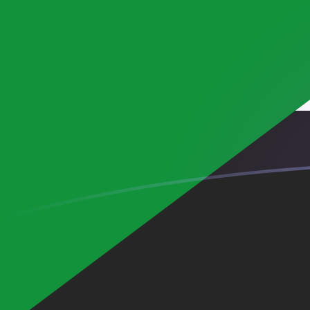
tipos de cambio de AUD a SDG hoy
Convierte Dólar australiano a Libra sudanesa
Rate information of AUD/SDG currency pair
Dólar australiano
AUD
Libra sudanesa
SDG
1
AUD
422,467
SDG
5
AUD
2112,33
SDG
10
AUD
4224,67
SDG
25
AUD
10.561,7
SDG
50
AUD
21.123,3
SDG
100
AUD
42.246,7
SDG
500
AUD
211.233
SDG
1000
AUD
422.467
SDG
5000
AUD
2.112.330
SDG
10.000
AUD
4.224.670
SDG