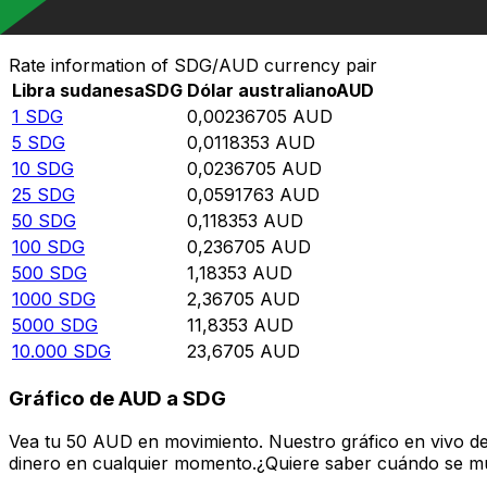
Convierte Libra sudanesa a Dólar australiano
Rate information of SDG/AUD currency pair
Libra sudanesa
SDG
Dólar australiano
AUD
1
SDG
0,00236705
AUD
5
SDG
0,0118353
AUD
10
SDG
0,0236705
AUD
25
SDG
0,0591763
AUD
50
SDG
0,118353
AUD
100
SDG
0,236705
AUD
500
SDG
1,18353
AUD
1000
SDG
2,36705
AUD
5000
SDG
11,8353
AUD
10.000
SDG
23,6705
AUD
Gráfico de AUD a SDG
Vea tu 50 AUD en movimiento. Nuestro gráfico en vivo d
dinero en cualquier momento.¿Quiere saber cuándo se mue