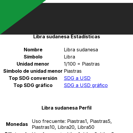
Seleccione una divisa
SDG
-
Libra sudanesa
Continuar
Libra sudanesa Estadísticas
Nombre
Libra sudanesa
Símbolo
Libra
Unidad menor
1/100 = Piastras
Símbolo de unidad menor
Piastras
Top SDG conversión
SDG a USD
Top SDG gráfico
SDG a USD gráfico
Libra sudanesa Perfil
Uso frecuente:
Piastras1, Piastras5,
Monedas
Piastras10, Libra20, Libra50