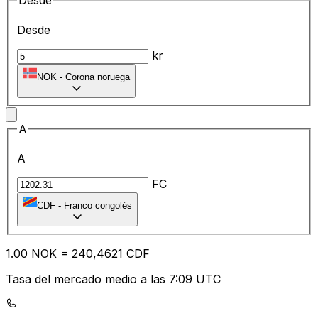
Desde
Desde
kr
NOK
-
Corona noruega
A
A
FC
CDF
-
Franco congolés
1.00
NOK
=
24
0,4621
CDF
Tasa del mercado medio a las 7:09 UTC