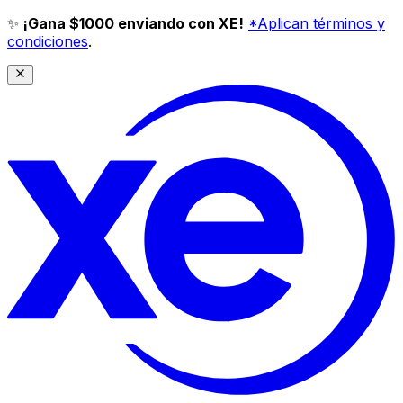
✨
¡Gana $1000 enviando con XE!
*Aplican términos y
condiciones
.