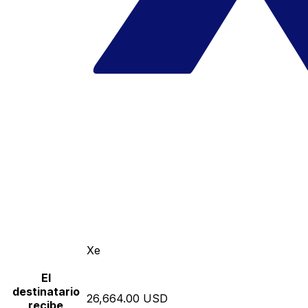
Xe
El
destinatario
26,664.00 USD
recibe