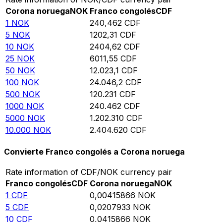
Corona noruega
NOK
Franco congolés
CDF
1
NOK
240,462
CDF
5
NOK
1202,31
CDF
10
NOK
2404,62
CDF
25
NOK
6011,55
CDF
50
NOK
12.023,1
CDF
100
NOK
24.046,2
CDF
500
NOK
120.231
CDF
1000
NOK
240.462
CDF
5000
NOK
1.202.310
CDF
10.000
NOK
2.404.620
CDF
Convierte Franco congolés a Corona noruega
Rate information of CDF/NOK currency pair
Franco congolés
CDF
Corona noruega
NOK
1
CDF
0,00415866
NOK
5
CDF
0,0207933
NOK
10
CDF
0,0415866
NOK