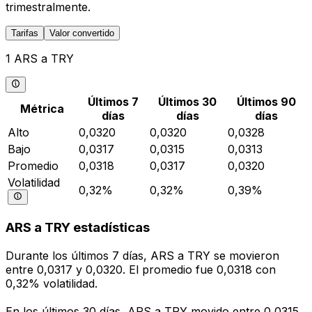
trimestralmente.
Tarifas
Valor convertido
1 ARS a TRY
Últimos 7
Últimos 30
Últimos 90
Métrica
días
días
días
Alto
0,0320
0,0320
0,0328
Bajo
0,0317
0,0315
0,0313
Promedio
0,0318
0,0317
0,0320
Volatilidad
0,32%
0,32%
0,39%
ARS a TRY estadísticas
Durante los últimos 7 días, ARS a TRY se movieron
entre 0,0317 y 0,0320. El promedio fue 0,0318 con
0,32% volatilidad.
En los últimos 30 días, ARS a TRY movido entre 0,0315