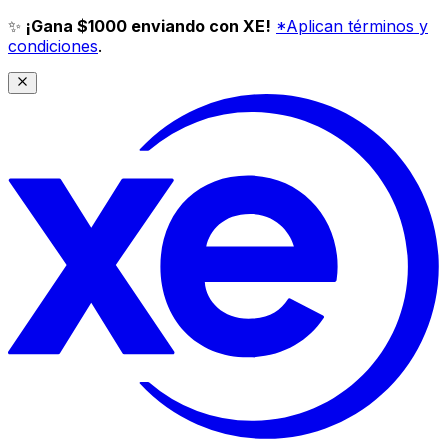
✨
¡Gana $1000 enviando con XE!
*Aplican términos y
condiciones
.