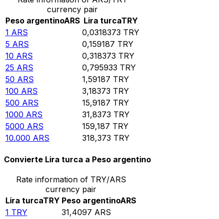
currency pair
Peso argentino
ARS
Lira turca
TRY
1
ARS
0,0318373
TRY
5
ARS
0,159187
TRY
10
ARS
0,318373
TRY
25
ARS
0,795933
TRY
50
ARS
1,59187
TRY
100
ARS
3,18373
TRY
500
ARS
15,9187
TRY
1000
ARS
31,8373
TRY
5000
ARS
159,187
TRY
10.000
ARS
318,373
TRY
Convierte Lira turca a Peso argentino
Rate information of TRY/ARS
currency pair
Lira turca
TRY
Peso argentino
ARS
1
TRY
31,4097
ARS