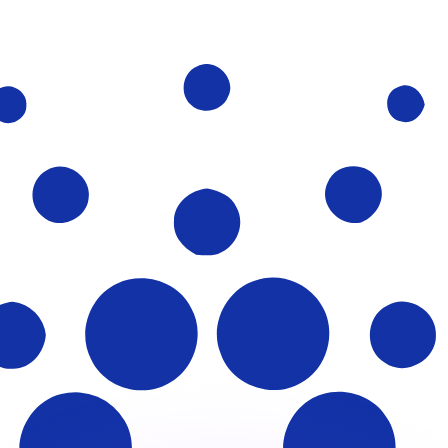
 tasas de los competidores.
stro convertidor. Esto es solo para fines informativos. No 