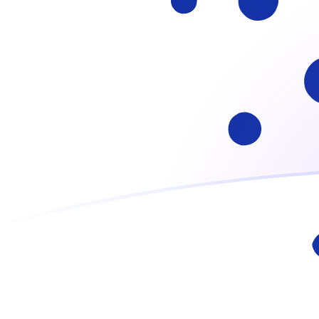
Regístrate hoy mismo
tipos de cambio de ADA a IEP hoy
Convierte Cardano a Libra Irlandesa
Rate information of ADA/IEP
currency pair
Cardano
ADA
Libra Irlandesa
IEP
1
ADA
0,138065
IEP
5
ADA
0,690324
IEP
10
ADA
1,38065
IEP
25
ADA
3,45162
IEP
50
ADA
6,90324
IEP
100
ADA
13,8065
IEP
500
ADA
69,0324
IEP